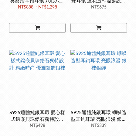
莫桑鑽耳扣耳環 八心八箭
珠耳環 蓮花造型流蘇設計
鑽石寶石 精緻純銀
NT$888 ~ NT$1,298
螺絲螺紋轉珠耳環 兩戴式
NT$675
耳環 銀樓銀飾
S925通體純銀耳環 愛心樣
S925通體純銀耳環 蝴蝶造
式鑲嵌貝珠鋯石獨特設計
型耳鈎耳環 亮眼浪漫 銀樓
精緻時尚 優雅銀飾銀樓
NT$498
NT$339
銀飾