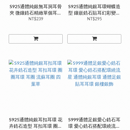
S925通體純銀無耳洞耳骨
S925通體純銀耳環蝴蝶造
夾 微鑲鋯石精緻單個耳骨
型 鑲嵌鋯石貼耳幻彩變色
夾 通體純銀耳骨夾 通體純
NT$239
鋯石 銀樓銀飾
NT$295
銀飾品 銀樓店面
S925通體純銀耳扣耳環 花
S999通體足銀愛心鋯石耳
卉鋯石造型 耳扣耳環 圈圈
環 愛心鋯石搭配環繞流星