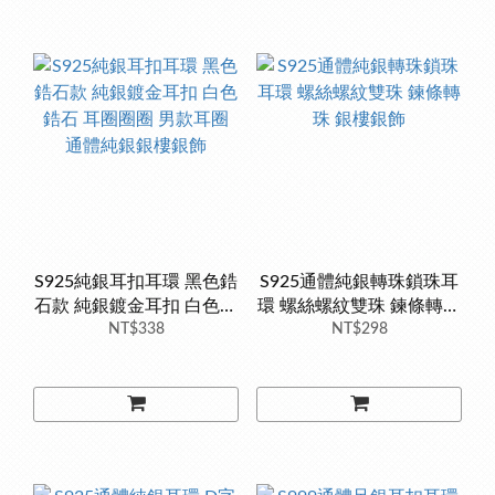
S925純銀耳扣耳環 黑色鋯
S925通體純銀轉珠鎖珠耳
石款 純銀鍍金耳扣 白色鋯
環 螺絲螺紋雙珠 鍊條轉珠
石 耳圈圈圈 男款耳圈 通
NT$338
銀樓銀飾
NT$298
體純銀銀樓銀飾