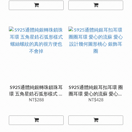
S925通體純銀轉珠鎖珠耳
S925通體純銀耳扣耳環 圈
環 五角星鋯石弧形樣式 螺
圈耳環 愛心的流蘇 愛心設
絲螺紋的真的很方便也不
NT$288
計幾何圖形桃心 銀飾耳圈
NT$428
會掉