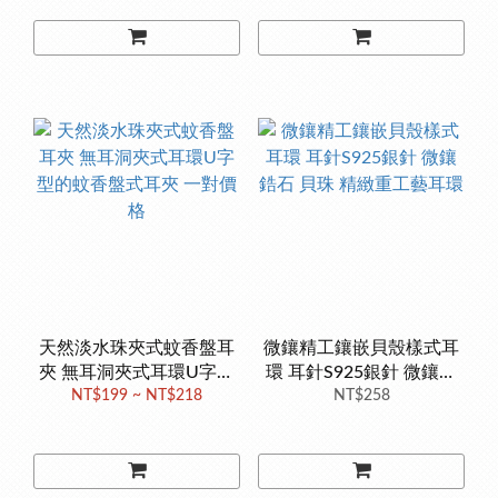
天然淡水珠夾式蚊香盤耳
微鑲精工鑲嵌貝殼樣式耳
夾 無耳洞夾式耳環U字型
環 耳針S925銀針 微鑲鋯
的蚊香盤式耳夾 一對價格
NT$199 ~ NT$218
石 貝珠 精緻重工藝耳環
NT$258