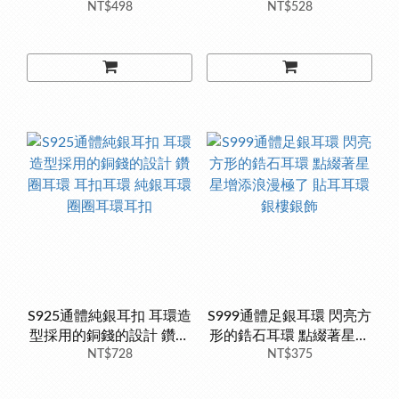
耳環 耳圈 流蘇耳圈 四葉
NT$498
通體純銀耳環 通體足銀貼
NT$528
草
耳耳環 銀樓銀飾
S925通體純銀耳扣 耳環造
S999通體足銀耳環 閃亮方
型採用的銅錢的設計 鑽圈
形的鋯石耳環 點綴著星星
耳環 耳扣耳環 純銀耳環圈
NT$728
增添浪漫極了 貼耳耳環銀
NT$375
圈耳環耳扣
樓銀飾