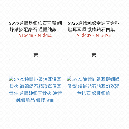
S999通體足銀鋯石耳環 蝴
S925通體純銀幸運草造型
蝶結搭配鋯石 通體純銀耳
貼耳耳環 微鑲鋯石四葉草
環 通體足銀貼耳耳環
NT$448 ~ NT$465
派對舞會上班 銀樓銀飾
NT$439 ~ NT$498