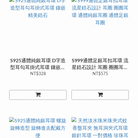
S925通體純銀耳環 D字造
S999通體足銀耳扣耳環 流
型耳勾耳掛式耳環 鑲嵌精
星鋯石設計 耳圈 圈圈耳環
NT$328
美鋯石
通體純銀耳圈 通體足銀耳
NT$575
圈