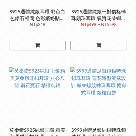
S925通體純銀耳環 彩色白
S925通體純銀一對價格轉
色鋯石相間 色彩繽紛貼耳
珠鎖珠耳環 氣質花朵蝴蝶
耳環 銀樓銀飾
NT$348
造型螺絲螺紋耳環 銀樓銀
NT$498 ~ NT$598
飾
莫桑鑽S925純銀耳環 精美
S999通體足銀純銀轉珠鎖