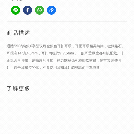
商品描述
通體S925純銀X字型玫瑰金銀色耳扣耳環，耳圈耳環精美時尚，微鑲鋯石。
耳環高14*寬4.5mm，耳扣內徑約9*7.5mm，一般耳垂厚度都可以配戴。非
正規圓形耳扣，是橢圓形耳扣，施力點關係和純銀軟材質，需常常調整耳
針，適合耳扣控的你，不會使用耳扣耳針調整請勿下單喔!!!
了解更多