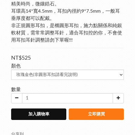
精美時尚，微鑲鋯石。
耳環高14*寬4.5mm，耳扣內徑約9*7.5mm，一般耳
垂厚度都可以配戴。
非正規圓形耳扣，是橢圓形耳扣，施力點關係和純銀
軟材質，需常常調整耳針，適合耳扣控的你，不會使
用耳扣耳針調整請勿下單喔!!!
NT$525
顏色
數量
加入購物車
立即購買
分享到