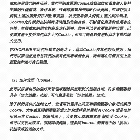
當您使用我們的商店時，我們可能會通過Cookie或類似技術蒐集個人資料
主體的設備型號、操作系統、設備標識碼和登錄IP位址資訊，並緩存個人
資料主體的瀏覽資訊和點擊資訊，以便查看個人資料主體的網路環境。
Cookies允許我們在訪問商店時識別您的身份，不斷優化商店的使用者友
好性，並根據您的需求對商店進行調整。您也可以更改瀏覽器的設置，以
便瀏覽器不接受我們商店上的Cookie，但這可能會影響您對商店某些功能
的使用。
在SHOPLINE中我們所建立的商店上，藉助Cookie和其他類似技術，我
們可以識別您是否是我們的既有使用者或者會員，而無需在每個頁面上重
新登錄和進行身份驗證。
（3）如何管理「Cookie」
您可以根據自己的偏好來管理或刪除某些類別的追蹤技術。許多瀏覽器都
具有「請勿追蹤」功能，可向商店發送「請勿追蹤」 請求。
除了我們提供的控制之外，您還可以選擇在其互聯網瀏覽器中啟用或禁用
Cookie。大多數互聯網瀏覽器還允許您選擇是禁用所有 Cookie 還是僅禁
用第三方 Cookie。默認情況下，大多數互聯網瀏覽器 都接受 Cookie，
但可以更改此設置。有關詳細資訊，請參閱 Internet 瀏覽器中的「説明」
功能表或設備的文件。