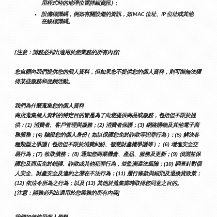
用程式時的地理位置詳細資訊）;
設備標識碼，例如有關設備的資訊，如 MAC 位址、IP 位址或其他
在線標識碼。
[注意：請務必列出適用於您業務的所有內容]
您自願向我們提供您的個人資料，但如果您不提供您的個人資料，則可能無法獲
得某些服務和促銷活動。
我們為什麼蒐集您的個人資料
商店蒐集個人資料的特定目的皆是為了向您提供商品或服務，包括但不限於提
供：(1) 消費者、客戶管理與服務；(2) 消費者保護；(3) 網路購物及其他電子商
務服務；(4) 驗證您的個人身份 ( 如以保護您免於詐欺等犯罪行為 )；(5) 解決各
種類型之爭議 ( 包括但不限於消費糾紛、智慧財產權爭議等 )； (6) 增進安全交
易行為；(7) 收取債務； (8) 通知您商業機會、產品、服務及更新；(9) 偵測並保
護您及商店免於錯誤、詐欺或其他犯罪行為，並監測遵法風險；(10) 調查針對個
人安全、財產安全及違約之潛在不法行為；(11) 履行條款與細則及退換貨政策；
(12) 依法令所為之行為；以及 (13) 其他於蒐集當時取得您同意之目的。
[注意：請務必列出適用於您業務的所有內容]