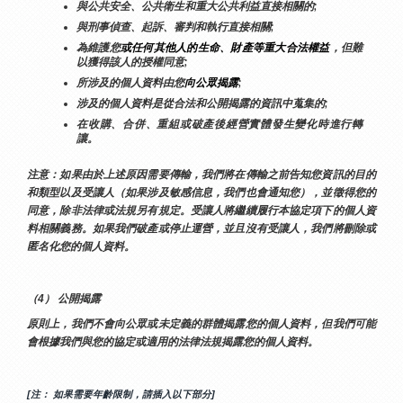
與公共安全、公共衛生和重大公共利益直接相關的;
與刑事偵查、起訴、審判和執行直接相關;
為維護您
或任何其他人的生命、財產等重大合法權益
，但難
以獲得該人的授權同意;
所涉及的個人資料由您
向公眾揭露
;
涉及的個人資料是從合法和公開揭露的資訊中蒐集的;
在收購、合併、重組或破產後經營實體發生變化時進行轉
讓。
注意：如果由於上述原因需要傳輸，我們將在傳輸之前告知您資訊的目的
和類型以及受讓人（如果涉及敏感信息，我們也會通知您），並徵得您的
同意，除非法律或法規另有規定。受讓人將繼續履行本協定項下的個人資
料相關義務。如果我們破產或停止運營，並且沒有受讓人，我們將刪除或
匿名化您的個人資料。
（4） 公開揭露
原則上，我們不會向公眾或未定義的群體揭露您的個人資料，但我們可能
會根據我們與您的協定或適用的法律法規揭露您的個人資料。
[注： 如果需要年齡限制，請插入以下部分]