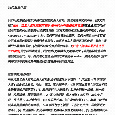
我們蒐集什麼
我們可能會從各種來源獲取有關您的個人資料。當您通過我們的商店、[擴充功
您的業務所適用的所有
或通過
能][
注意：請置入包括
數據蒐集管道
]
您訪問和/
或使用我們的社交媒體/社交網路頁面（或其相關商店或對應的應用程式，例如
Facebook，Instagram）時，我們可能會蒐集此資訊。我們的產品在許多百貨
公司或者其他類型的實體門市有販售，如果您有加入我們商店的會員，當您在實
體門市購買商品時，[相關的紀錄也會被我們蒐集。]
[注意：請確認是否有使用
POS功能]
當您訪問本商店，我們的社交媒體/社交網路頁面（或其相關商店或對
應的應用程式）時，我們還可能通過自動方式或使用cookie，網路伺服器日誌和
網路信標等技術蒐集有關您的設備或使用的某些資訊。
您提供的資訊類別
商店蒐集您個人資料之個人資料類別可能包括以下類別：1. 識別類 - (1) 辨識個
人者 ( 如會員之姓名、地址、電話、電子郵件等 )；(2) 辨識財務者 ( 如信用卡或
金融機構帳戶資訊等 )；(3) 政府資料中之辨識者 ( 如身分證統一編號、統一證
號、稅籍編號、護照號碼等 )。2. 個人特徵類 - 個人描述 ( 如性別、出生年月
日、尺寸等 )。3.社會情況 – (1) 住家及設施 ( 如住所地址等 )；(2) 財產（如所有
或具有其他權利之動產等）；(3) 移民情形 ( 護照、工作許可文件、居留證明文
件等 )；(4) 生活格調 ( 如使用消費品之種類及服務之細節等 )；(5) 慈善機構或其