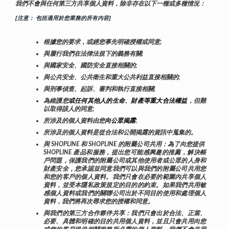
我們不會與任何第三方共享個人資料，除非存在以下一種或多種情況：
[注意： 包括適用於您業務的所有內容]
根據您的要求，或經您事先明確授權或同意;
與履行我們在法律法規下的義務有關;
與國家安全、國防安全直接相關的;
與公共安全、公共衛生和重大公共利益直接相關的;
與刑事偵查、起訴、審判和執行直接相關;
為維護您
或任何其他人的生命、財產等重大合法權益
，但難
以取得該人的同意;
所涉及的個人資料由您
向公眾揭露
;
所涉及的個人資料是從合法和公開揭露的資訊中蒐集的。
與 SHOPLINE 和 SHOPLINE 的附屬公司共用：為了向您提供 
SHOPLINE 產品和服務，提出您可能感興趣的推薦，解決帳
戶問題，保護我們的附屬公司或其他使用者或公眾的人身和
財產安全，您承認並同意我們可以與我們的附屬公司共用您
和您的客戶的個人資料。我們只會在必要的範圍內共享個人
資料，並受本隱私政策規定的目的的約束。如果我們共用敏
感個人資料或我們的關聯公司出於不同目的使用和處理個人
資料，我們將再次尋求您的授權和同意。
與我們的第三方合作夥伴共享：我們只會出於合法、正當、
必要、具體和明確的目的共用個人資料，並且只會共用向您