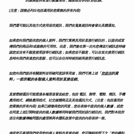
的服務提供者進行數據清理，鏈接或合併我們的記錄。
[注意：請務必列出包括適用於您業務的所有內容]
我們還可能以其他方式使用這些資訊，我們在蒐集資訊時會發出具體通知。
如果您向我們提供您的個人資料，我們打算將其用於直接行銷目的，以提供或宣
傳我們的商品和/或服務的可用性。但是，我們會在第一次向您傳送行銷訊息時確
認您並沒有不願意接受該等行銷訊息；如果您並不願意，可以在首次接受行銷訊
息時向我們表達您的意願，也可以在任何時候拒絕再接受行銷訊息。
「
的資
如您向我們提供有關資料並明確同意該等用途，我們可將上述
您提供
料」一節所載的各類個人資料用於直接促銷。
直接營銷通訊可能透過各種渠道發送給您，包括 電話、郵寄、電郵、簡訊、手機
應用程式、網路應用程式、社交媒體商店及其他通訊方式。 [注意：包括適用於
您業務的所有內容] 如果已經徵得您的同意，您在表格中提供的個人數據，或您
在同意上述訂閱時提供的個人數據將同時被我們用於該行銷目的。我們對本段所
述任何數據傳輸問題的處理將與本隱私政策中提供的內容保持一致。
倘若您不希望我們使用您的個人資料作直接促銷，您可隨時按照下文「
您的權利