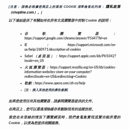
隱私政策
[注意： 請務必根據您商店上的當前 COOKIE 清單檢查此列表： 
（shopline.com）。
]
以下連結提供了有關如何在所有主流瀏覽器中控制 Cookie 的說明：
谷歌瀏覽器：
https://support.google.com/chrome/answer/95647?hl=en
IE：https://support.microsoft.com/en-
us/help/260971/description-of-cookies
Safari（桌面版）：https://support.apple.com/kb/PH5042?
locale=en_US
火狐瀏覽器：https://support.mozilla.org/en-US/kb/cookies-
information-websites-store-on-your-computer?
redirectlocale=en-US&redirectslug=Cookies
歌劇：https://www.opera.com/zh-cn/help
[注： 插入其他使用的廣告服務]
如果您使用任何其他瀏覽器，請參閱瀏覽器提供的文件。
在商店上，您可以通過清除緩存來刪除現有的追蹤技術。
當您在未登錄的情況下瀏覽網頁時，我們會蒐集實現流覽功能所需的
Cookie，以便為您提供相關服務。