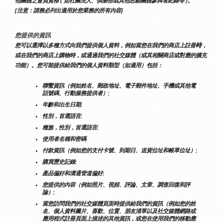
他團體之會員資格 ( 如社團法人、俱樂部或其他志願團體參與者紀錄等 )。
[注意：請務必列出適用於您業務的所有內容]
您提供的資訊
時
您可以選擇以多種方式向我們提供個人資料，例如當您在我們的商店上註冊
，
或在我們的商店上購物時，或通過我們的社交媒體（或其相關商店或對應的擴充
功能）。您可能提供給我們的個人資料類型（如適用）包括：
聯繫資訊（例如姓名、郵政地址、電子郵件地址、手機或其他電
話號碼、行動服務提供者）;
年齡和出生日期;
性別，首選語言;
種族，性別，首選語言;
使用者名稱和密碼
付款資訊（例如您的支付卡號、到期日、送貨位址和帳單位址）;
購買歷史記錄;
產品偏好和溝通管道偏好;
您提供的內容（例如照片、視頻、評論、文章、調查回復和評
論）;
當您訪問我們的社交媒體頁面時提供給我們的資訊（例如您的姓
名、個人資料圖片、喜歡、位置、朋友清單以及社交媒體網路或
應用程式註冊頁面上描述的其他資訊，或您在使用我們的移動應