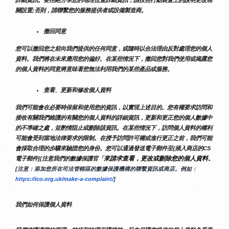
關設置;否則，請聯繫您的服務提供者或設備製造商。
撤回同意
您可以撤回您之前向我們提供的任何同意，或隨時以合法理由反對處理您的個人
資料。我們將在未來應用您的偏好。在某些情況下，撤回您對我們使用或揭露您
的個人資料的同意將意味著您無法利用我們的某些產品或服務。
查看、更新和修改個人資料
我們可能會在必要時保留和使用您的資訊，以實現上述目的。您有權要求訪問和
接收有關我們維護的有關您的個人資料的詳細資訊，更新和更正您的個人數據中
的不準確之處，並酌情阻止或刪除該資訊。在某些情況下，訪問個人資料的權利
可能會受到當地法律要求的限制。在授予訪問許可權或進行更正之前，我們可能
會採取合理的步驟來驗證您的身份。您可以通過發送電子郵件至{插入商店的CS
來請求查看，更改或刪除您的個人資料
電子郵件][注意我們的數據保護官「
。
[注意：添加您所在司法管轄區的數據保護機構的聯繫資訊或商店。例如：
https://ico.org.uk/make-a-complaint/
]
我們如何保護個人資料