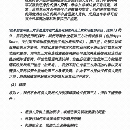
或您的客戶提供相關服務所必需的個人資料。我們不會共用
可以識別您
身份的個人資料
，除非法律或法規另有規定。通
常，這些第三方合作夥伴也是數據控制者，他們將在徵得您
的同意后在自己的帳戶中處理個人資料。此類合作夥伴可能
有自己單獨的隱私政策和用戶協定。
 此
[如果您使用第三方营銷應用程式蒐集有關您商店上買家活動的資訊，請插入]
外，當我們使用
商店
時
，
我們可能會
使用
第三方功能或服務（包括Apps 
Store、支付閘道或物流服務提供者的應用程式）。請注意，此類功能或
服務由第三方提供。本隱私政策中描述的規則和程式不適用於此類第三方
功能和服務。您向第三方商店或服務提供的任何資訊將直接提供給這些服
務的網路運營商。即使您通過商店訪問，您也必須遵守這些第三方的適用
隱私政策和用戶協定（如果有）。我們不對任何第三方商店的內容以及有
關個人資料和安全措施的第三方政策負責。在向第三方提供任何個人資料
之前，您應閱讀並理解第三方的隱私政策和用戶協定。
（3） 轉讓
原則上，我們不會將個人資料的控制權轉讓給任何第三方，但以下情況除
外：
應個人資料主體的要求，或經您事先明確授權或同意;
與履行我們在法律法規下的義務有關;
與國家安全、國防安全直接相關的;