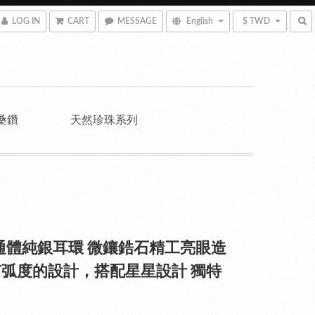
LOG IN
CART
MESSAGE
English
$ TWD
桑鑽
天然珍珠系列
5通體純銀耳環 微鑲鋯石精工亮眼造
弧度的設計，搭配星星設計 獨特