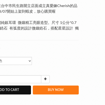
年在台中市民生路開立店面成立真愛鍊Cherish的品
23/07開始上架到蝦皮，放心購買喔
體純銀耳環  微鑲精工亮眼造型。尺寸 1公分*0.7
鋯石  有弧度的設計微鑲鋯石，搭配星星設計  獨
5
DD TO CART
BUY NOW