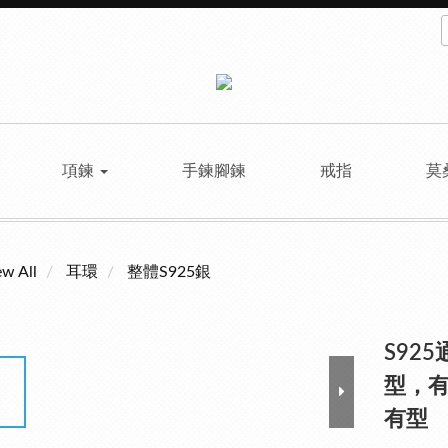
項鍊
手鍊腳鍊
戒指
莫
ew All
耳環
整體S925銀
S92
型，有
有型