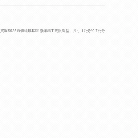
購買喔S925通體純銀耳環 微鑲精工亮眼造型。尺寸 1公分*0.7公分