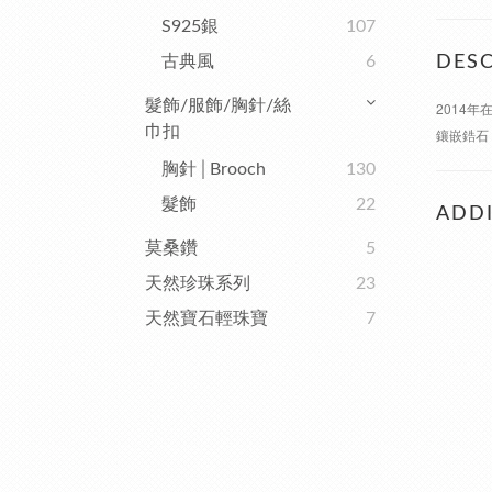
S925銀
107
古典風
6
DESC
髮飾/服飾/胸針/絲
2014年
巾扣
鑲嵌鋯石
胸針│Brooch
130
髮飾
22
ADDI
莫桑鑽
5
天然珍珠系列
23
天然寶石輕珠寶
7