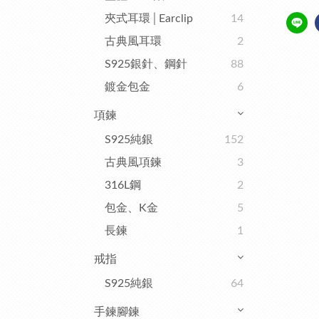
夾式耳環│Earclip
14
古典風耳環
2
S925銀針、鋼針
88
鍍金包金
6
項鍊
S925純銀
152
古典風項鍊
3
316L鋼
2
包金、K金
5
長鍊
1
戒指
S925純銀
64
手鍊腳鍊