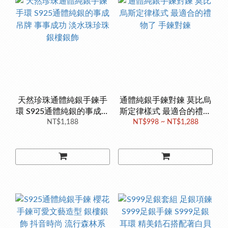
天然珍珠通體純銀手鍊手
通體純銀手鍊對鍊 莫比烏
環 S925通體純銀的事成吊
斯定律樣式 最適合的禮物
牌 事事成功 淡水珠珍珠
NT$1,188
NT$998 ~ NT$1,288
了 手鍊對鍊
銀樓銀飾