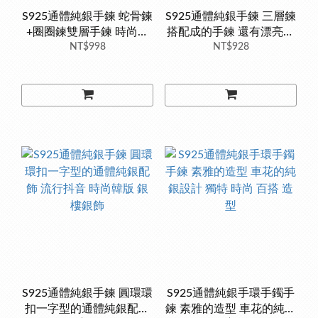
S925通體純銀手鍊 蛇骨鍊
S925通體純銀手鍊 三層鍊
+圈圈鍊雙層手鍊 時尚韓
搭配成的手鍊 還有漂亮的
版 銀樓銀飾
NT$998
流蘇，這款太特別了，好
NT$928
閃
S925通體純銀手鍊 圓環環
S925通體純銀手環手鐲手
扣一字型的通體純銀配飾
鍊 素雅的造型 車花的純銀