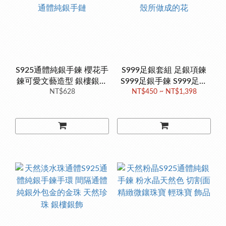
S925通體純銀手鍊 櫻花手
S999足銀套組 足銀項鍊
鍊可愛文藝造型 銀樓銀飾
S999足銀手鍊 S999足銀
抖音時尚 流行森林系 通體
NT$628
耳環 精美鋯石搭配著白貝
NT$450 ~ NT$1,398
純銀手鏈
殼所做成的花