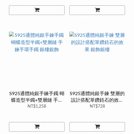
S925通體純銀手鍊手鐲 蝴
S925通體純銀手鍊 雙層的
蝶造型半鐲+雙層鏈 手鍊
設計搭配單鑽鋯石的效果
手環手鐲 銀樓銀飾
NT$1,258
銀飾銀樓
NT$728