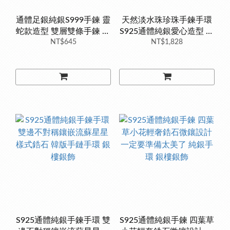
通體足銀純銀S999手鍊 靈
天然淡水珠珍珠手鍊手環
蛇款造型 雙層雙條手鍊 銀
S925通體純銀愛心造型 天
飾銀樓《真愛鍊Cherish 》
NT$645
然珍珠巴洛克不規則珍珠
NT$1,828
不對稱鍊子銀樓銀飾
S925通體純銀手鍊手環 雙
S925通體純銀手鍊 四葉草