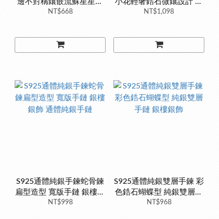
邊不對稱鑲嵌流蘇星星樣
小花輕奢鋯石微鑲設計 一
式鋯石 韓版手鏈手環 銀樓
NT$668
定要準備太美了 純銀手環
NT$1,098
銀飾
銀樓銀飾
S925通體純銀手鍊蛇骨鍊
S925通體純銀雙層手鍊 彩
扁型造型 寬版手鏈 銀樓銀
色鋯石蝴蝶型 純銀雙層手
飾 通體純銀手鏈
NT$998
鏈 銀樓銀飾
NT$968