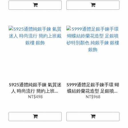
S925通體純銀手鍊 氣質迷
S999通體足銀手鍊手環 蝴
人 時尚流行 簡約上班戴
蝶結鈴蘭花造型 足銀噴砂
銀樓 銀飾
NT$498
特別顏色 純銀手鍊 銀樓銀
NT$968
飾