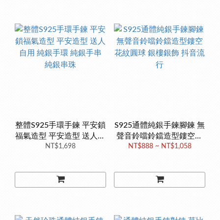
整體S925手環手鍊 平安鎖
S925通體純銀手鍊腳鍊 無
福氣造型 平安造型 送人自
聲音鈴噹鈴鐺造型鏤空花
用 純銀手環 純銀手串 純
NT$1,698
紋圓球 銀樓銀飾 抖音流行
NT$888 ~ NT$1,058
銀串珠