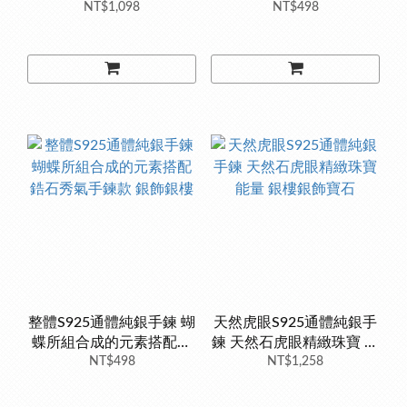
流行抖音 時尚韓版 銀樓銀
NT$1,098
設計 獨特 時尚 百搭 造型
NT$498
飾
整體S925通體純銀手鍊 蝴
天然虎眼S925通體純銀手
蝶所組合成的元素搭配鋯
鍊 天然石虎眼精緻珠寶 能
石秀氣手鍊款 銀飾銀樓
NT$498
量 銀樓銀飾寶石
NT$1,258