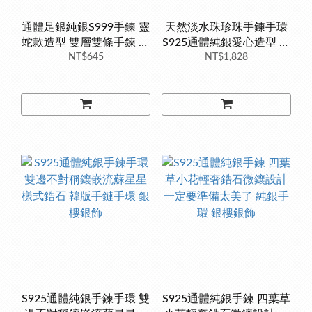
通體足銀純銀S999手鍊 靈
天然淡水珠珍珠手鍊手環
蛇款造型 雙層雙條手鍊 銀
S925通體純銀愛心造型 天
飾銀樓《真愛鍊Cherish 》
NT$645
然珍珠巴洛克不規則珍珠
NT$1,828
不對稱鍊子銀樓銀飾
S925通體純銀手鍊手環 雙
S925通體純銀手鍊 四葉草