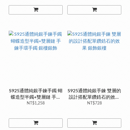
S925通體純銀手鍊手鐲 蝴
S925通體純銀手鍊 雙層的
蝶造型半鐲+雙層鏈 手鍊
設計搭配單鑽鋯石的效果
手環手鐲 銀樓銀飾
NT$1,258
銀飾銀樓
NT$728