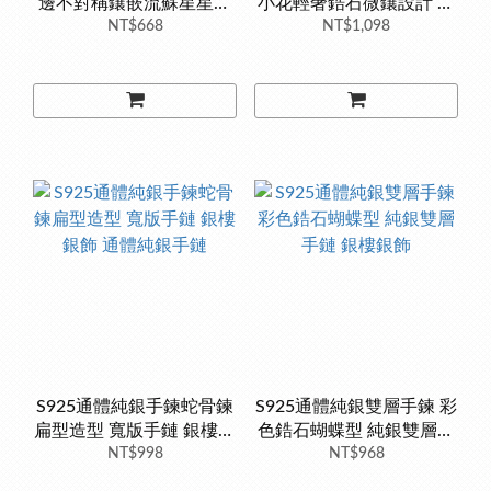
邊不對稱鑲嵌流蘇星星樣
小花輕奢鋯石微鑲設計 一
式鋯石 韓版手鏈手環 銀樓
NT$668
定要準備太美了 純銀手環
NT$1,098
銀飾
銀樓銀飾
S925通體純銀手鍊蛇骨鍊
S925通體純銀雙層手鍊 彩
扁型造型 寬版手鏈 銀樓銀
色鋯石蝴蝶型 純銀雙層手
飾 通體純銀手鏈
NT$998
鏈 銀樓銀飾
NT$968