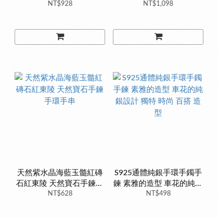
流蘇，這款太特別了，好
NT$928
流行抖音 時尚韓版 銀樓銀
NT$1,098
閃
飾
天然紫水晶海藍玉髓紅磚
S925通體純銀手環手鐲手
石紅東陵 天然寶石手鍊手
鍊 素雅的造型 車花的純銀
NT$628
環手串
設計 獨特 時尚 百搭 造型
NT$498