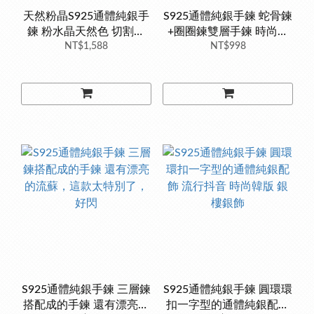
天然粉晶S925通體純銀手
S925通體純銀手鍊 蛇骨鍊
鍊 粉水晶天然色 切割面
+圈圈鍊雙層手鍊 時尚韓
精緻微鑲珠寶 輕珠寶 飾品
NT$1,588
版 銀樓銀飾
NT$998
S925通體純銀手鍊 三層鍊
S925通體純銀手鍊 圓環環
搭配成的手鍊 還有漂亮的
扣一字型的通體純銀配飾