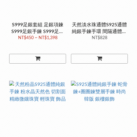
S999足銀套組 足銀項鍊
天然淡水珠通體S925通體
S999足銀手鍊 S999足銀
純銀手鍊手環 間隔通體純
耳環 精美鋯石搭配著白貝
NT$450 ~ NT$1,398
銀外包金的金珠 天然珍珠
NT$828
殼所做成的花
銀樓銀飾