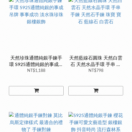
天然珍珠通體純銀手鍊手
天然藍線石圓珠 天然白雲
環 S925通體純銀的事成吊
石 天然水晶手環 手串 手
牌 事事成功 淡水珠珍珠
NT$1,188
鍊 天然石手鍊 珠寶 寶石
NT$798
銀樓銀飾
藍線石 白雲石