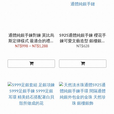
通體純銀手鍊對鍊 莫比烏
S925通體純銀手鍊 櫻花手
斯定律樣式 最適合的禮物
鍊可愛文藝造型 銀樓銀飾
NT$998 ~ NT$1,288
了 手鍊對鍊
抖音時尚 流行森林系 通體
NT$628
純銀手鏈