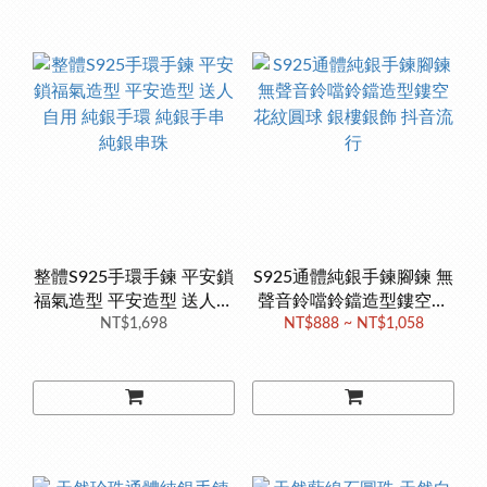
整體S925手環手鍊 平安鎖
S925通體純銀手鍊腳鍊 無
福氣造型 平安造型 送人自
聲音鈴噹鈴鐺造型鏤空花
用 純銀手環 純銀手串 純
NT$1,698
紋圓球 銀樓銀飾 抖音流行
NT$888 ~ NT$1,058
銀串珠