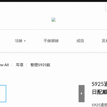
項鍊
手鍊腳鍊
戒指
莫
ew All
耳環
整體S925銀
S92
日配戴
S925