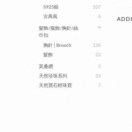
S925銀
107
古典風
6
ADDI
髮飾/服飾/胸針/絲
巾扣
胸針│Brooch
130
髮飾
22
莫桑鑽
5
天然珍珠系列
23
天然寶石輕珠寶
7