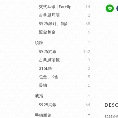
夾式耳環│Earclip
14
古典風耳環
2
S925銀針、鋼針
88
鍍金包金
6
項鍊
S925純銀
152
古典風項鍊
3
316L鋼
2
包金、K金
5
長鍊
1
戒指
S925純銀
64
DESC
手鍊腳鍊
S925