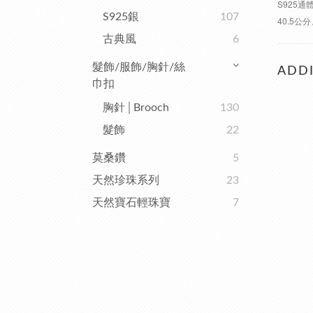
S925
S925銀
107
40.5
古典風
6
髮飾/服飾/胸針/絲
ADDI
巾扣
胸針│Brooch
130
髮飾
22
莫桑鑽
5
天然珍珠系列
23
天然寶石輕珠寶
7