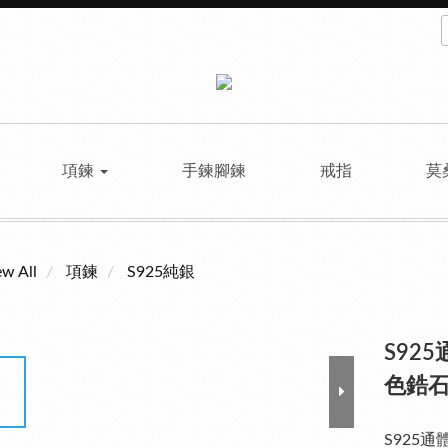
項鍊
手鍊腳鍊
戒指
莫
ew All
項鍊
S925純銀
S92
色鋯石
S925通