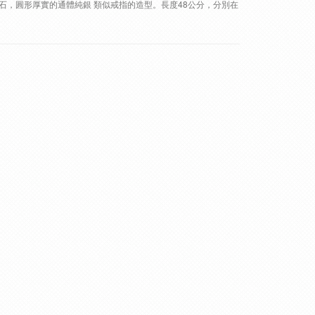
色鋯石，圓形厚實的通體純銀 類似戒指的造型。長度48公分，分別在