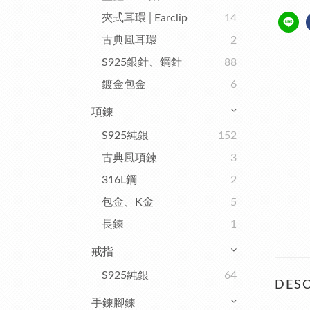
夾式耳環│Earclip
14
古典風耳環
2
S925銀針、鋼針
88
鍍金包金
6
項鍊
S925純銀
152
古典風項鍊
3
316L鋼
2
包金、K金
5
長鍊
1
戒指
S925純銀
64
DESC
手鍊腳鍊