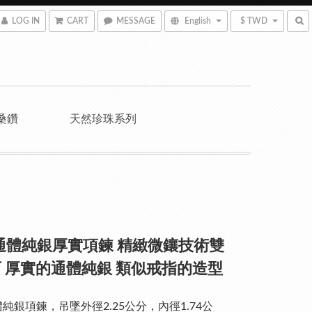
LOG IN
CART
MESSAGE
English
$ TWD
桑鑽
天然珍珠系列
5通體純銀厚實項鍊 精緻微鑲技術雙
 厚實的通體純銀 類似戒指的造型
體純銀項鍊，吊墜外徑2.25公分，內徑1.74公