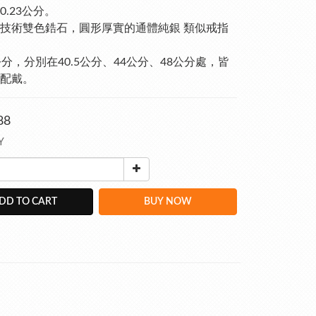
0.23公分。
技術雙色鋯石，圓形厚實的通體純銀 類似戒指
公分，分別在40.5公分、44公分、48公分處，皆
配戴。
88
Y
DD TO CART
BUY NOW