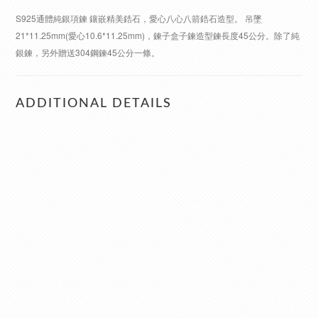
S925通體純銀項鍊 鑲嵌精美鋯石，愛心八心八箭鋯石造型。 吊墜
21*11.25mm(愛心10.6*11.25mm)，鍊子盒子鍊造型鍊長度45公分。除了純
銀鍊，另外贈送304鋼鍊45公分一條。
ADDITIONAL DETAILS