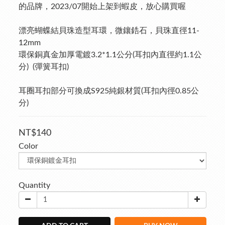
的品牌，2023/07開始上架到蝦皮，放心購買喔
漂亮蝴蝶結貝珠造型耳環，微鑲鋯石，貝珠直徑11-
12mm
環保銅真金加厚電鍍3.2*1.1公分(耳扣內直徑約1.1公
分)  (彈簧耳扣)
耳圈耳扣部分可換成S925純銀材質(耳扣內徑0.85公
分)
NT$140
Color
Quantity