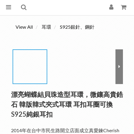
View All
耳環
S925銀針、鋼針
漂亮蝴蝶結貝珠造型耳環，微鑲高貴鋯
石 韓版韓式夾式耳環 耳扣耳圈可換
S925純銀耳扣
2014年在台中市民生路開立店面成立真愛鍊Cherish