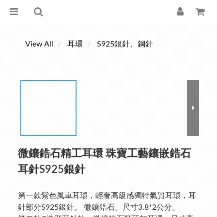
View All
耳環
S925銀針、鋼針
微鑲鋯石精工耳環 珠寶工藝鑲嵌鋯石
耳針S925銀針
第一款紫色風車耳環，輕奢高級感獨特氣質耳環，耳
針部分S925銀針。 微鑲鋯石。尺寸3.8*2公分。