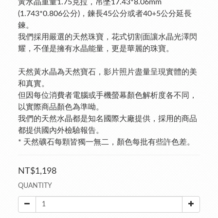
黃水晶重量1.75克拉，吊墜17.43*8.06mm 
(1.743*0.806公分)，鍊長45公分或者40+5公分延長
鍊。
我們採用嚴選的天然珠寶，花式切割面讓水晶光澤閃
耀，不僅是擁有水晶能量，更是華麗的珠寶。
天然黃水晶為天然寶石，影片照片盡量呈現實體的美
和真實。
但因每位消費者電腦或手機螢幕顏色解析度各不同，
以實際商品顏色為準呦。
我們的天然水晶都是知名國際大廠提供，採用的商品
都提供國內外檢驗報告。
* 天然礦石每顆皆獨一無二，顏色每批有些許色差。
NT$1,198
QUANTITY