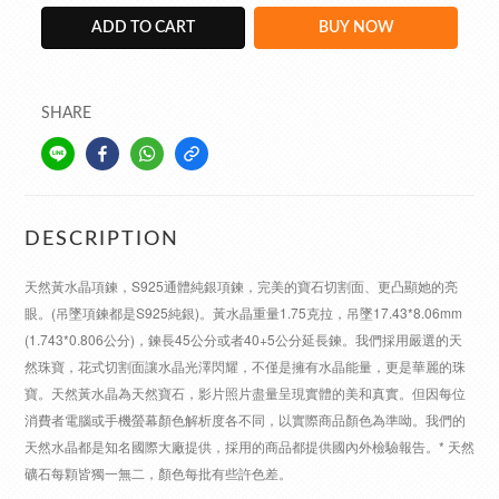
ADD TO CART
BUY NOW
SHARE
DESCRIPTION
天然黃水晶項鍊，S925通體純銀項鍊，完美的寶石切割面、更凸顯她的亮
眼。(吊墜項鍊都是S925純銀)。黃水晶重量1.75克拉，吊墜17.43*8.06mm
(1.743*0.806公分)，鍊長45公分或者40+5公分延長鍊。我們採用嚴選的天
然珠寶，花式切割面讓水晶光澤閃耀，不僅是擁有水晶能量，更是華麗的珠
寶。天然黃水晶為天然寶石，影片照片盡量呈現實體的美和真實。但因每位
消費者電腦或手機螢幕顏色解析度各不同，以實際商品顏色為準呦。我們的
天然水晶都是知名國際大廠提供，採用的商品都提供國內外檢驗報告。* 天然
礦石每顆皆獨一無二，顏色每批有些許色差。