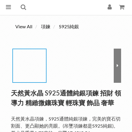
View All
項鍊
S925純銀
天然黃水晶 S925通體純銀項鍊 招財 領
導力 精緻微鑲珠寶 輕珠寶 飾品 奢華
天然黃水晶項鍊，S925通體純銀項鍊，完美的寶石切
割面、更凸顯她的亮眼。(吊墜項鍊都是S925純銀)。