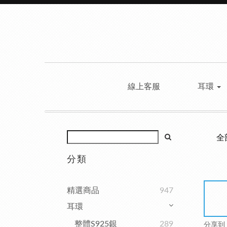
線上客服
耳環
全
分類
精選商品
947
耳環
整體S925銀
289
分享到