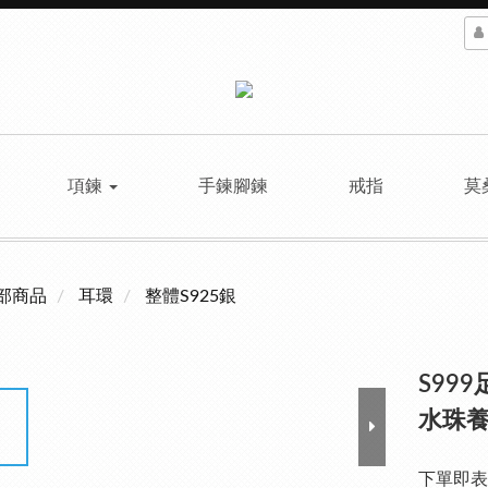
項鍊
手鍊腳鍊
戒指
莫
部商品
耳環
整體S925銀
S99
水珠養
下單即表