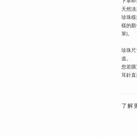
下單即
天然淡
珍珠樣
樣的顏
單)。
珍珠尺
道。
您若購
耳針直
了解