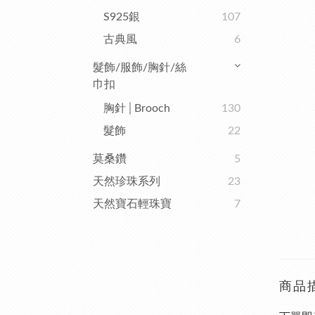
S925銀
107
古典風
6
髮飾/服飾/胸針/絲
巾扣
胸針│Brooch
130
髮飾
22
莫桑鑽
5
天然珍珠系列
23
天然寶石輕珠寶
7
商品