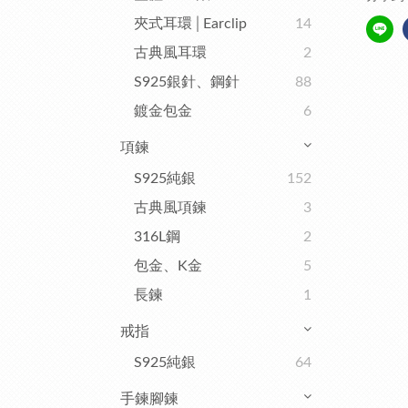
夾式耳環│Earclip
14
古典風耳環
2
S925銀針、鋼針
88
鍍金包金
6
項鍊
S925純銀
152
古典風項鍊
3
316L鋼
2
包金、K金
5
長鍊
1
戒指
S925純銀
64
手鍊腳鍊