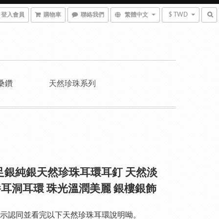
登入會員
購物車
聯絡我們
繁體中文
$ TWD
桑鑽
天然珍珠系列
9足銀純銀天然珍珠耳環耳釘 天然淡
耳洞耳環 珠光溫潤美麗 銀樓銀飾
示認同並看完以下天然珍珠耳環說明呦。