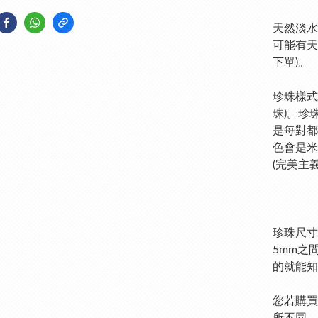
天然淡水
可能有天
下單)。
珍珠樣式
珠)。珍
是每對都
色會是米
(完美主
珍珠尺寸
5mm之
的就能知
您若購買