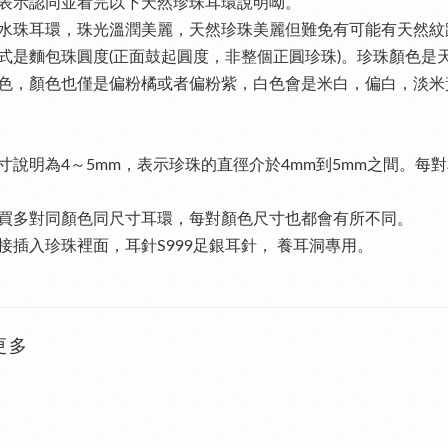
表示認同並看完以下天然珍珠耳環說明呦。
水珠耳環，珠光溫潤美麗，天然珍珠美麗但難免有可能有天然紋路
式是麵包珠圓度(正面鼓起圓度，非整個正圓珍珠)。珍珠顏色是
色，顏色也僅是偏粉橘或者偏粉紫，白色會是米白，偏白，淡米
寸說明為4～5mm，表示珍珠的直徑介於4mm到5mm之間。
買多對同顏色同尺寸耳環，每對顏色尺寸也都會有所不同。
接插入珍珠裡面，耳針S999足銀耳針， 養耳洞專用。
更多