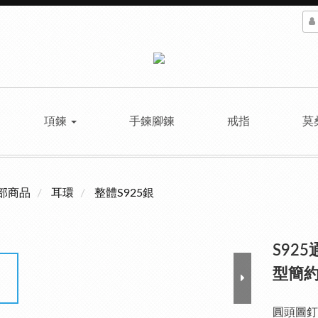
項鍊
手鍊腳鍊
戒指
莫
部商品
耳環
整體S925銀
S92
型簡約
圓頭圖釘