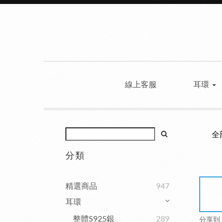
線上客服
耳環
全
分類
精選商品
947
耳環
整體S925銀
289
分享到