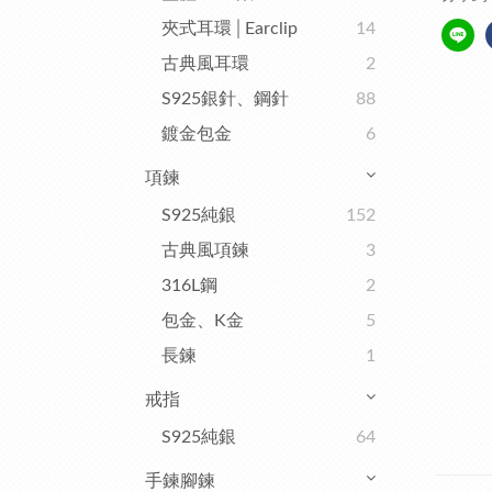
夾式耳環│Earclip
14
古典風耳環
2
S925銀針、鋼針
88
鍍金包金
6
項鍊
S925純銀
152
古典風項鍊
3
316L鋼
2
包金、K金
5
長鍊
1
戒指
S925純銀
64
手鍊腳鍊