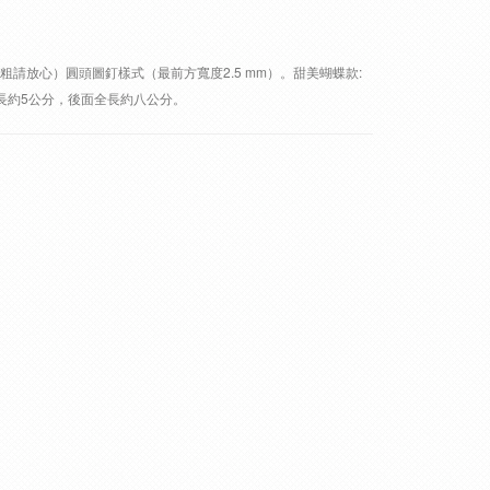
太粗請放心）圓頭圖釘樣式（最前方寬度2.5 mm）。甜美蝴蝶款:
前長約5公分，後面全長約八公分。