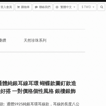
登入會員
購物車
聯絡我們
繁體中文
$ TWD
桑鑽
天然珍珠系列
5通體純銀耳線耳環 蝴蝶款圖釘款造
好搭 一對價格個性風格 銀樓銀飾
款:  通體S925純銀耳環耳線款，耳線的長度八公