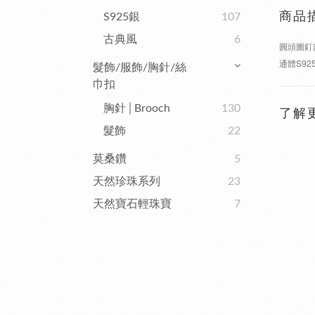
商品
S925銀
107
古典風
6
圓頭圖釘
通體S9
髮飾/服飾/胸針/絲
巾扣
胸針│Brooch
130
了解
髮飾
22
莫桑鑽
5
天然珍珠系列
23
天然寶石輕珠寶
7