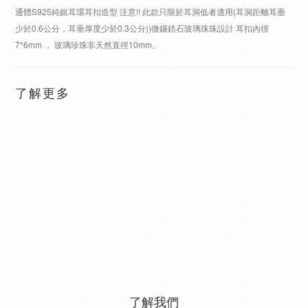
通體S925純銀耳環耳扣造型 注意!! 此款只限於耳洞低者適用(耳洞距離耳垂
少於0.6公分，耳垂厚度少於0.3公分))微鑲鋯石玻璃珠珠設計 耳扣內徑
7*6mm ， 玻璃珍珠非天然直徑10mm。
了解更多
了解我們