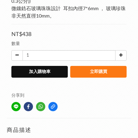
0.3公分))
微鑲鋯石玻璃珠珠設計  耳扣內徑7*6mm ， 玻璃珍珠
非天然直徑10mm。
NT$438
數量
加入購物車
立即購買
分享到
商品描述