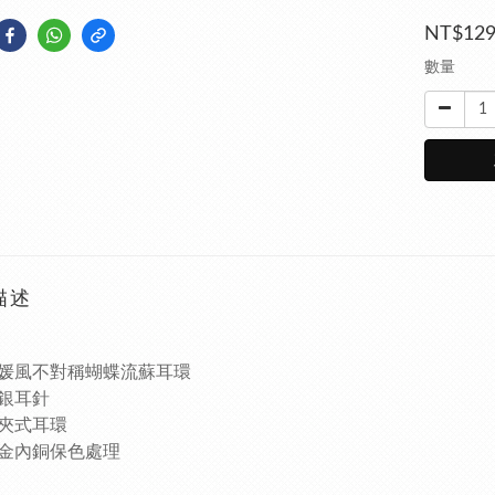
NT$12
數量
描述
媛風不對稱蝴蝶流蘇耳環
銀耳針
夾式耳環
金內銅保色處理