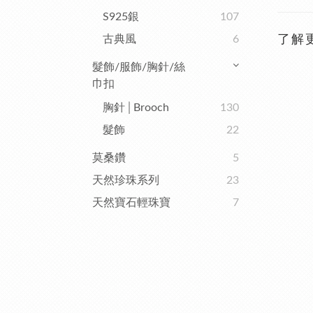
S925銀
107
古典風
6
了解
髮飾/服飾/胸針/絲
巾扣
胸針│Brooch
130
髮飾
22
莫桑鑽
5
天然珍珠系列
23
天然寶石輕珠寶
7