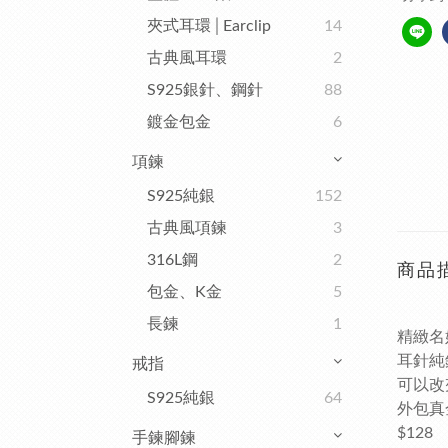
夾式耳環│Earclip
14
古典風耳環
2
S925銀針、鋼針
88
鍍金包金
6
項鍊
S925純銀
152
古典風項鍊
3
316L鋼
2
商品
包金、K金
5
長鍊
1
精緻名
耳針純
戒指
可以改
S925純銀
64
外包真
$128
手鍊腳鍊