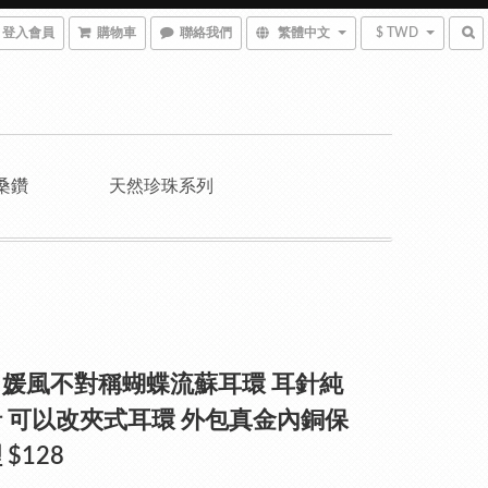
登入會員
購物車
聯絡我們
繁體中文
$ TWD
桑鑽
天然珍珠系列
媛風不對稱蝴蝶流蘇耳環 耳針純
 可以改夾式耳環 外包真金內銅保
$128