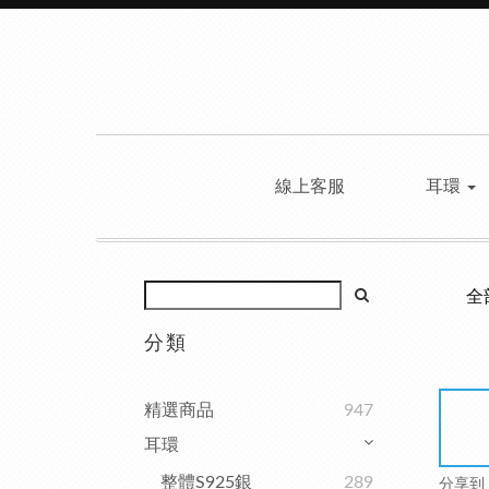
線上客服
耳環
全
分類
精選商品
947
耳環
整體S925銀
289
分享到