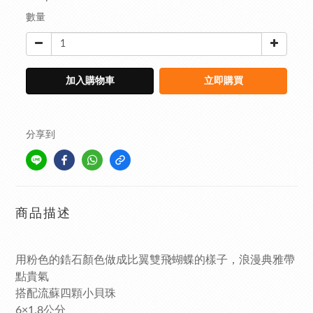
數量
加入購物車
立即購買
分享到
商品描述
用粉色的鋯石顏色做成比翼雙飛蝴蝶的樣子，浪漫典雅帶
點貴氣
搭配流蘇四顆小貝珠
6×1.8公分