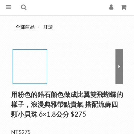
全部商品
耳環
用粉色的鋯石顏色做成比翼雙飛蝴蝶的
樣子，浪漫典雅帶點貴氣 搭配流蘇四
顆小貝珠 6×1.8公分 $275
NT$275