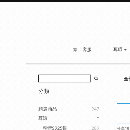
線上客服
耳環
全
分類
精選商品
947
耳環
整體S925銀
289
分享到