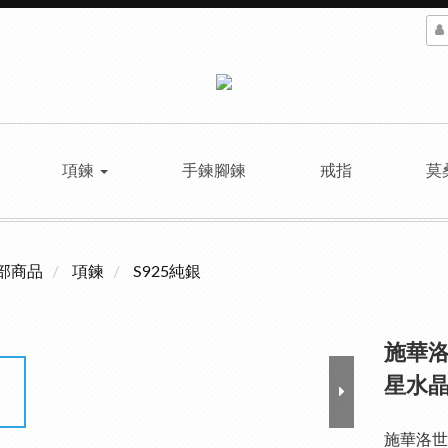
項鍊
手鍊腳鍊
戒指
莫
部商品
項鍊
S925純銀
施華洛
星水晶
施華洛世