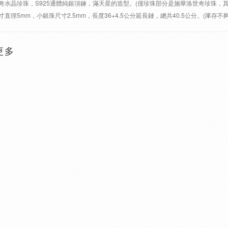
奇水晶珍珠，S925通體純銀項鍊，滿天星的造型。(僅珍珠部分是施華洛世奇珍珠，其
寸直徑5mm，小銀珠尺寸2.5mm，長度36+4.5公分延長鏈，總共40.5公分。(庫存
更多