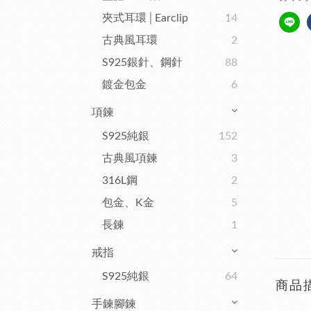
夾式耳環│Earclip
14
古典風耳環
2
S925銀針、鋼針
88
鍍金包金
6
項鍊
S925純銀
152
古典風項鍊
3
316L鋼
2
包金、K金
5
長鍊
1
戒指
S925純銀
64
商品
手鍊腳鍊