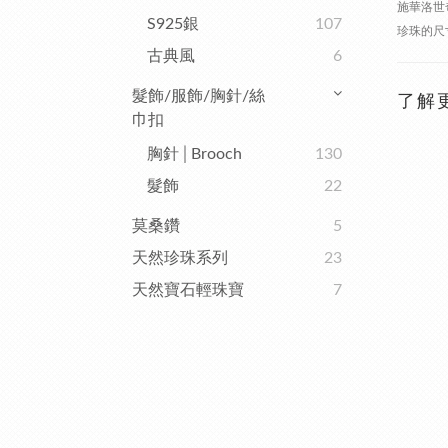
施華洛世
S925銀
107
珍珠的尺
古典風
6
髮飾/服飾/胸針/絲
了解
巾扣
胸針│Brooch
130
髮飾
22
莫桑鑽
5
天然珍珠系列
23
天然寶石輕珠寶
7