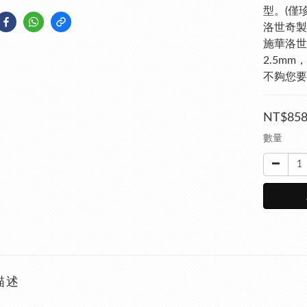
型。(僅
洛世奇製
施華洛世
2.5mm
不夠您要
NT$85
數量
描述