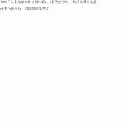
餘鍊子並非施華洛世奇製作喔) 。(非天然珍珠)。施華洛世奇水晶
不夠您要的數量時，請聊聊跟我們說)。