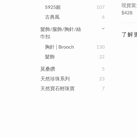
現貨當
S925銀
107
$428
古典風
6
髮飾/服飾/胸針/絲
了解
巾扣
胸針│Brooch
130
髮飾
22
莫桑鑽
5
天然珍珠系列
23
天然寶石輕珠寶
7