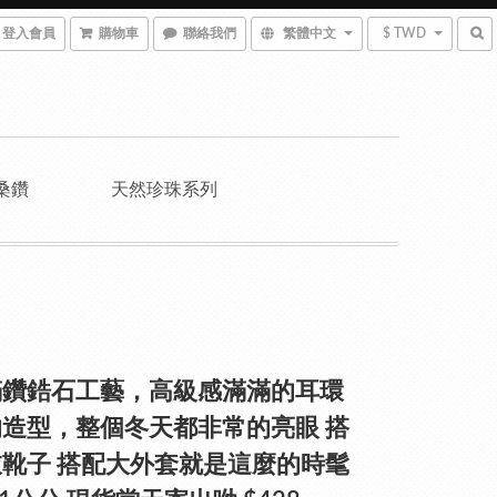
登入會員
購物車
聯絡我們
繁體中文
$ TWD
桑鑽
天然珍珠系列
滿鑽鋯石工藝，高級感滿滿的耳環
造型，整個冬天都非常的亮眼 搭
靴子 搭配大外套就是這麼的時髦