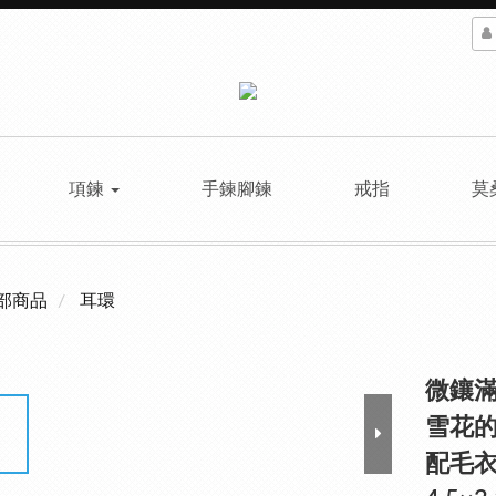
項鍊
手鍊腳鍊
戒指
莫
部商品
耳環
微鑲
雪花的
配毛衣