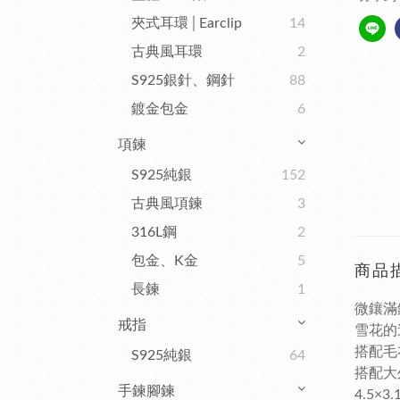
夾式耳環│Earclip
14
古典風耳環
2
S925銀針、鋼針
88
鍍金包金
6
項鍊
S925純銀
152
古典風項鍊
3
316L鋼
2
包金、K金
5
商品
長鍊
1
微鑲滿
戒指
雪花的
搭配毛
S925純銀
64
搭配大
手鍊腳鍊
4.5×3