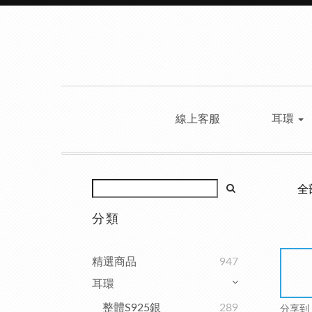
線上客服
耳環
全
分類
精選商品
947
耳環
整體S925銀
289
分享到