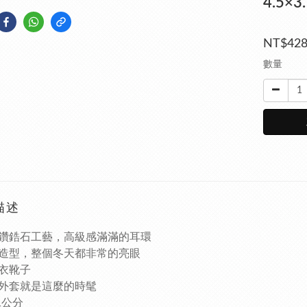
4.5×
NT$42
數量
描述
鑽鋯石工藝，高級感滿滿的耳環
造型，整個冬天都非常的亮眼
衣靴子
外套就是這麼的時髦
.1公分