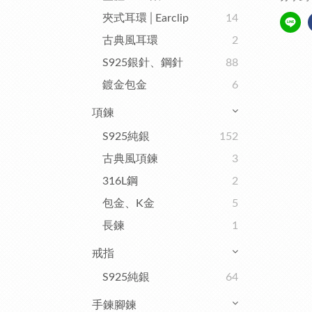
夾式耳環│Earclip
14
古典風耳環
2
S925銀針、鋼針
88
鍍金包金
6
項鍊
S925純銀
152
古典風項鍊
3
316L鋼
2
包金、K金
5
長鍊
1
戒指
S925純銀
64
手鍊腳鍊