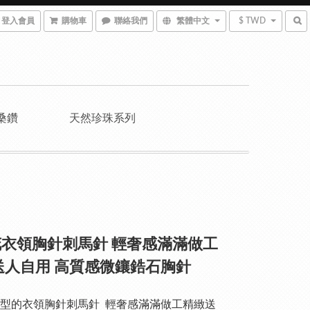
登入會員
購物車
聯絡我們
繁體中文
$ TWD
桑鑽
天然珍珠系列
衣領胸針刺馬針 輕奢感滿滿做工
送人自用 高質感微鑲鋯石胸針
型的衣領胸針刺馬針  輕奢感滿滿做工精緻送