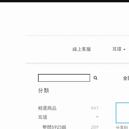
線上客服
耳環
全
分類
精選商品
947
耳環
整體S925銀
289
分享到