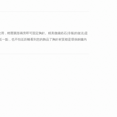
針使用，輕壓圓形兩旁即可固定胸針。精美微鑲鋯石(非黏的做法)是
近一點，也不怕近距離看到您的飾品了胸針材質都是環保銅爐內