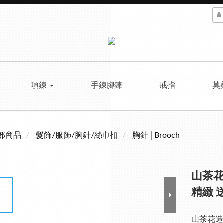
項鍊
手鍊腳鍊
戒指
莫
部商品
髮飾/服飾/胸針/絲巾扣
胸針│Brooch
山茶花
精緻 
山茶花造