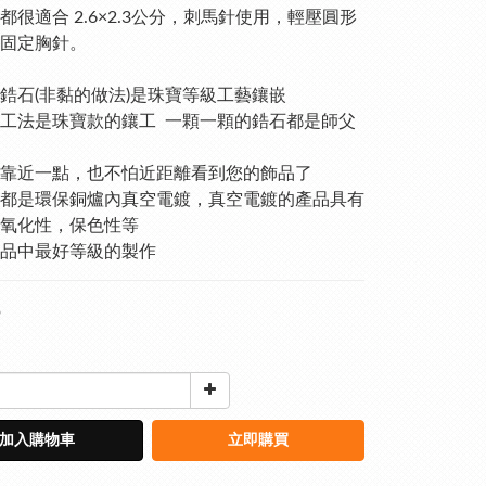
都很適合 2.6×2.3公分，刺馬針使用，輕壓圓形
固定胸針。
鋯石(非黏的做法)是珠寶等級工藝鑲嵌
工法是珠寶款的鑲工  一顆一顆的鋯石都是師父
靠近一點，也不怕近距離看到您的飾品了
都是環保銅爐內真空電鍍，真空電鍍的產品具有
氧化性，保色性等
品中最好等級的製作
9
加入購物車
立即購買