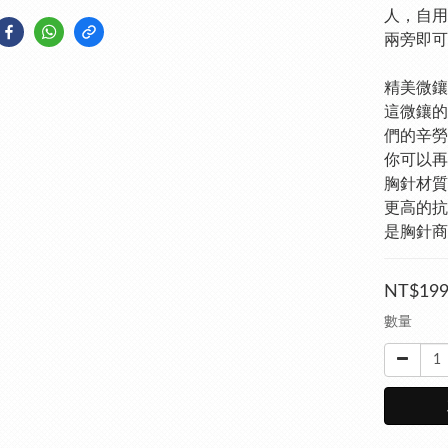
人，自用
兩旁即可
精美微鑲
這微鑲的
們的辛勞
你可以再
胸針材質
更高的抗
是胸針商
NT$19
數量