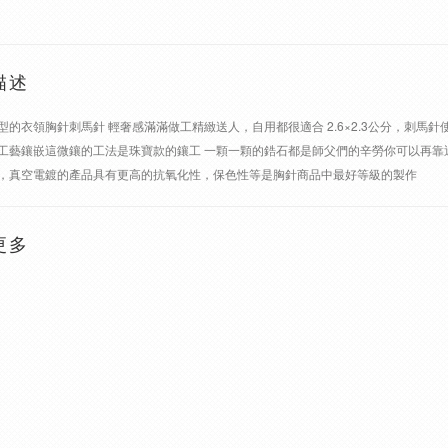
描述
型的衣領胸針刺馬針 輕奢感滿滿做工精緻送人，自用都很適合 2.6×2.3公分，刺馬
工藝鑲嵌這微鑲的工法是珠寶款的鑲工 一顆一顆的鋯石都是師父們的辛勞你可以再靠
，真空電鍍的產品具有更高的抗氧化性，保色性等是胸針商品中最好等級的製作
更多