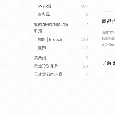
S925銀
107
古典風
6
商品
髮飾/服飾/胸針/絲
巾扣
山茶花造
珠寶等級
胸針│Brooch
130
真空電鍍
髮飾
22
莫桑鑽
5
了解
天然珍珠系列
23
天然寶石輕珠寶
7