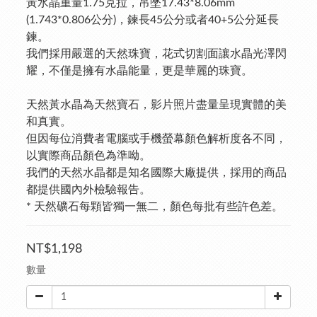
黃水晶重量1.75克拉，吊墜17.43*8.06mm 
(1.743*0.806公分)，鍊長45公分或者40+5公分延長
鍊。
我們採用嚴選的天然珠寶，花式切割面讓水晶光澤閃
耀，不僅是擁有水晶能量，更是華麗的珠寶。
天然黃水晶為天然寶石，影片照片盡量呈現實體的美
和真實。
但因每位消費者電腦或手機螢幕顏色解析度各不同，
以實際商品顏色為準呦。
我們的天然水晶都是知名國際大廠提供，採用的商品
都提供國內外檢驗報告。
* 天然礦石每顆皆獨一無二，顏色每批有些許色差。
NT$1,198
數量