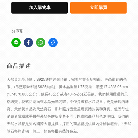
加入購物車
立即購買
分享到
商品描述
天然黃水晶項鍊，S925通體純銀項鍊，完美的寶石切割面、更凸顯她的亮
眼。(吊墜項鍊都是S925純銀)。黃水晶重量1.75克拉，吊墜17.43*8.06mm
(1.743*0.806公分)，鍊長45公分或者40+5公分延長鍊。我們採用嚴選的天
然珠寶，花式切割面讓水晶光澤閃耀，不僅是擁有水晶能量，更是華麗的珠
寶。天然黃水晶為天然寶石，影片照片盡量呈現實體的美和真實。但因每位
消費者電腦或手機螢幕顏色解析度各不同，以實際商品顏色為準呦。我們的
天然水晶都是知名國際大廠提供，採用的商品都提供國內外檢驗報告。* 天然
礦石每顆皆獨一無二，顏色每批有些許色差。