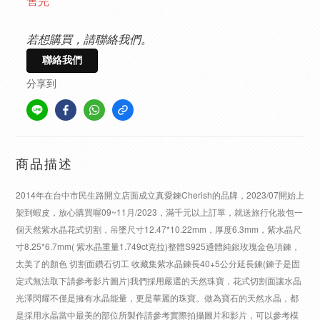
售完
若想購買，請聯絡我們。
聯絡我們
分享到
商品描述
2014年在台中市民生路開立店面成立真愛鍊Cherish的品牌，2023/07開始上
架到蝦皮，放心購買喔09~11月/2023，滿千元以上訂單，就送旅行化妝包一
個天然紫水晶花式切割，吊墜尺寸12.47*10.22mm，厚度6.3mm，紫水晶尺
寸8.25*6.7mm( 紫水晶重量1.749ct克拉)整體S925通體純銀玫瑰金色項鍊，
太美了的顏色 切割面鑽石切工 收藏集紫水晶鍊長40+5公分延長鍊(鍊子是固
定式無法取下請參考影片圖片)我們採用嚴選的天然珠寶，花式切割面讓水晶
光澤閃耀不僅是擁有水晶能量，更是華麗的珠寶。做為寶石的天然水晶，都
是採用水晶當中最美的部位所製作請參考實際拍攝圖片和影片，可以參考模