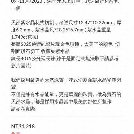
09~11月/2023，滿千元以上訂單，就送旅行化妝包
一個
天然紫水晶花式切割，吊墜尺寸12.47*10.22mm，厚
度6.3mm，紫水晶尺寸8.25*6.7mm( 紫水晶重量
1.749ct克拉)
整體S925通體純銀玫瑰金色項鍊，太美了的顏色  切
割面鑽石切工 收藏集紫水晶
鍊長40+5公分延長鍊(鍊子是固定式無法取下請參考
影片圖片)
我們採用嚴選的天然珠寶，花式切割面讓水晶光澤閃
耀
不僅是擁有水晶能量，更是華麗的珠寶。做為寶石的
天然水晶，都是採用水晶當中最美的部位所製作
請參考實際
NT$1,218