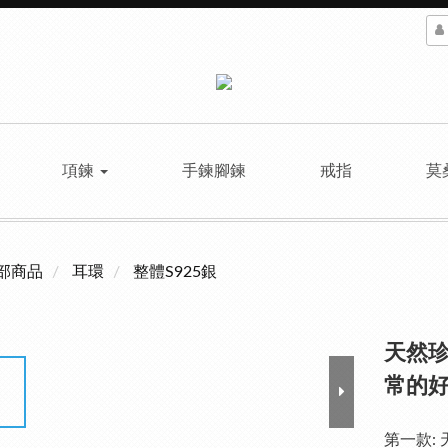
項鍊
手鍊腳鍊
戒指
莫
部商品
耳環
整體S925銀
天然珍
常的好
第一款: