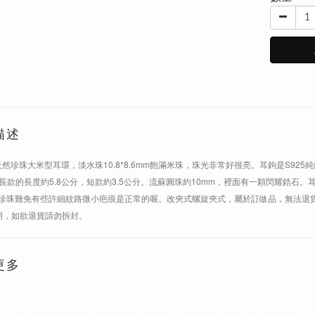
描述
 天然珍珠大米型耳環，淡水珠10.8*8.6mm飽滿米珠，珠光非常好很亮。耳鉤是S9
m，長款的長度約5.8公分，短款約3.5公分。流蘇圓珠約10mm，裡面有一顆閃耀鋯石。
珍珠難免有些許細紋路微小疤痕是正常的喔。改夾式螺旋夾式，屬於訂做品，無法退貨。
期，如欲退貨請勿拆封。
更多