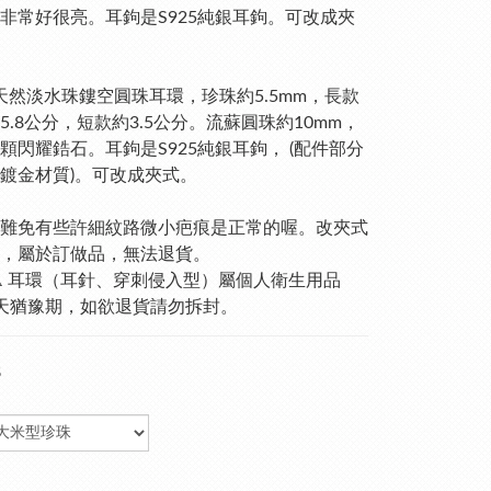
非常好很亮。耳鉤是S925純銀耳鉤。可改成夾
 天然淡水珠鏤空圓珠耳環，珍珠約5.5mm，長款
5.8公分，短款約3.5公分。流蘇圓珠約10mm，
顆閃耀鋯石。耳鉤是S925純銀耳鉤， (配件部分
鍍金材質)。可改成夾式。
難免有些許細紋路微小疤痕是正常的喔。改夾式
，屬於訂做品，無法退貨。
⚠️ 耳環（耳針、穿刺侵入型）屬個人衛生用品    
天猶豫期，如欲退貨請勿拆封。
8