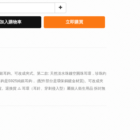
加入購物車
立即購買
25純銀耳鉤。可改成夾式。第二款: 天然淡水珠鏤空圓珠耳環，珍珠約
耳鉤是S925純銀耳鉤， (配件部分是環保銅鍍金材質)。可改成夾
退換貨 ⚠️ 耳環（耳針、穿刺侵入型）屬個人衛生用品 拆封無