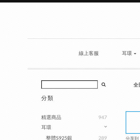
線上客服
耳環
全
分類
精選商品
947
耳環
整體S925銀
289
分享到