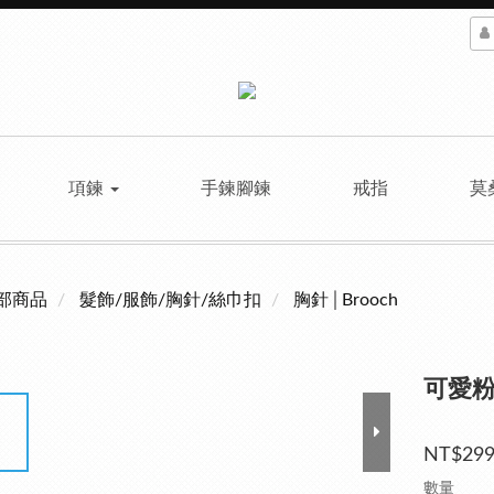
項鍊
手鍊腳鍊
戒指
莫
部商品
髮飾/服飾/胸針/絲巾扣
胸針│Brooch
可愛
NT$29
數量