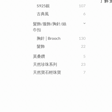
了解
S925銀
107
古典風
6
髮飾/服飾/胸針/絲
巾扣
胸針│Brooch
130
髮飾
22
莫桑鑽
5
天然珍珠系列
23
天然寶石輕珠寶
7