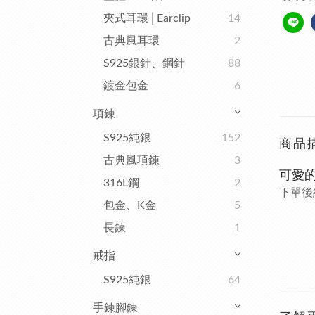
夾式耳環│Earclip
14
古典風耳環
2
S925銀針、鋼針
88
鍍金包金
6
項鍊
S925純銀
152
商品
古典風項鍊
3
可愛的
316L鋼
2
下單後約
包金、K金
5
長鍊
1
戒指
S925純銀
64
手鍊腳鍊