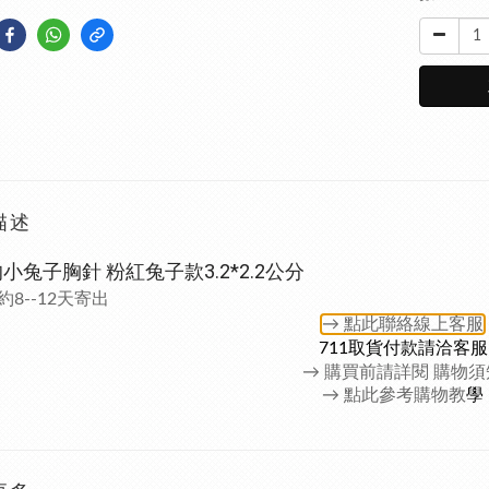
描述
小兔子胸針 粉紅兔子款3.2*2.2公分
8--12天寄出
→ 點此聯絡
線上客服
711取貨付款請洽客服
→
購買前請詳閱 購物須
→ 點此參考購物教
學