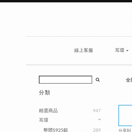
線上客服
耳環
全
分類
精選商品
947
耳環
整體S925銀
289
分享到