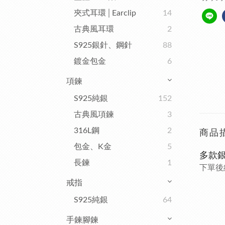
夾式耳環│Earclip
14
古典風耳環
2
S925銀針、鋼針
88
鍍金包金
6
項鍊
S925純銀
152
古典風項鍊
3
316L鋼
2
商品
包金、K金
5
多款銀
長鍊
1
下單後約
戒指
S925純銀
64
手鍊腳鍊