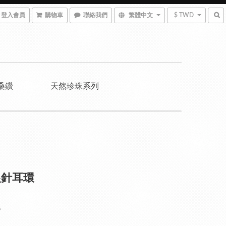
登入會員
購物車
聯絡我們
繁體中文
$ TWD
桑鑽
天然珍珠系列
銀針耳環
8