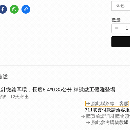
數量
描述
針微鑲耳環，長度8.4*0.35公分 精緻做工優雅登場
8--12天寄出
→ 點此聯絡
線上客服
711取貨付款請洽客服
→
購買前請詳閱 購物須
→ 點此參考購物教
學