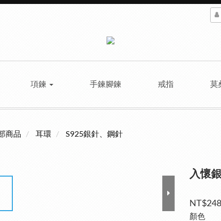
項鍊
手鍊腳鍊
戒指
莫
部商品
耳環
S925銀針、鋼針
入懷
NT$24
顏色