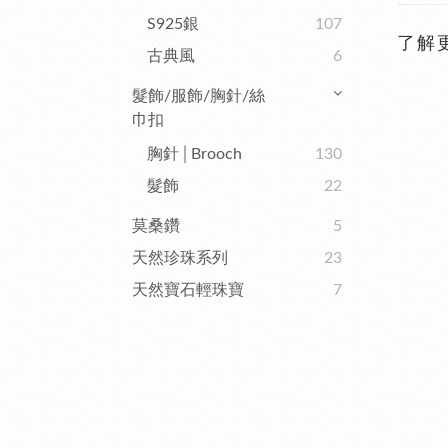
S925銀
107
了解
古典風
6
髮飾/服飾/胸針/絲
巾扣
胸針│Brooch
130
髮飾
22
莫桑鑽
5
天然珍珠系列
23
天然寶石輕珠寶
7